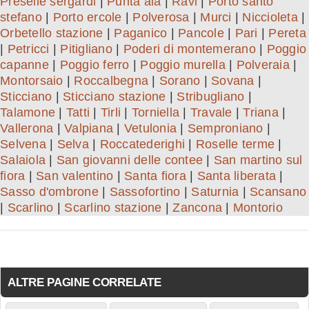
Preselle sergardi
|
Punta ala
|
Ravi
|
Porto santo
stefano
|
Porto ercole
|
Polverosa
|
Murci
|
Niccioleta
|
Orbetello stazione
|
Paganico
|
Pancole
|
Pari
|
Pereta
|
Petricci
|
Pitigliano
|
Poderi di montemerano
|
Poggio
capanne
|
Poggio ferro
|
Poggio murella
|
Polveraia
|
Montorsaio
|
Roccalbegna
|
Sorano
|
Sovana
|
Sticciano
|
Sticciano stazione
|
Stribugliano
|
Talamone
|
Tatti
|
Tirli
|
Torniella
|
Travale
|
Triana
|
Vallerona
|
Valpiana
|
Vetulonia
|
Semproniano
|
Selvena
|
Selva
|
Roccatederighi
|
Roselle terme
|
Salaiola
|
San giovanni delle contee
|
San martino sul
fiora
|
San valentino
|
Santa fiora
|
Santa liberata
|
Sasso d'ombrone
|
Sassofortino
|
Saturnia
|
Scansano
|
Scarlino
|
Scarlino stazione
|
Zancona
|
Montorio
ALTRE PAGINE CORRELATE