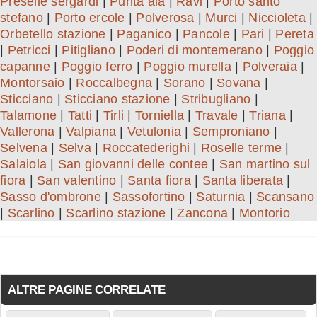
Preselle sergardi
|
Punta ala
|
Ravi
|
Porto santo
stefano
|
Porto ercole
|
Polverosa
|
Murci
|
Niccioleta
|
Orbetello stazione
|
Paganico
|
Pancole
|
Pari
|
Pereta
|
Petricci
|
Pitigliano
|
Poderi di montemerano
|
Poggio
capanne
|
Poggio ferro
|
Poggio murella
|
Polveraia
|
Montorsaio
|
Roccalbegna
|
Sorano
|
Sovana
|
Sticciano
|
Sticciano stazione
|
Stribugliano
|
Talamone
|
Tatti
|
Tirli
|
Torniella
|
Travale
|
Triana
|
Vallerona
|
Valpiana
|
Vetulonia
|
Semproniano
|
Selvena
|
Selva
|
Roccatederighi
|
Roselle terme
|
Salaiola
|
San giovanni delle contee
|
San martino sul
fiora
|
San valentino
|
Santa fiora
|
Santa liberata
|
Sasso d'ombrone
|
Sassofortino
|
Saturnia
|
Scansano
|
Scarlino
|
Scarlino stazione
|
Zancona
|
Montorio
ALTRE PAGINE CORRELATE