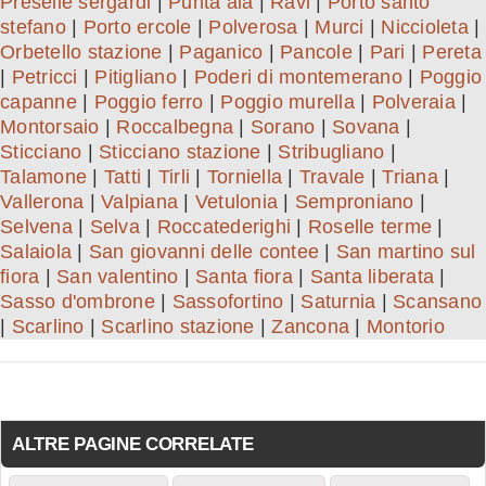
Preselle sergardi
|
Punta ala
|
Ravi
|
Porto santo
stefano
|
Porto ercole
|
Polverosa
|
Murci
|
Niccioleta
|
Orbetello stazione
|
Paganico
|
Pancole
|
Pari
|
Pereta
|
Petricci
|
Pitigliano
|
Poderi di montemerano
|
Poggio
capanne
|
Poggio ferro
|
Poggio murella
|
Polveraia
|
Montorsaio
|
Roccalbegna
|
Sorano
|
Sovana
|
Sticciano
|
Sticciano stazione
|
Stribugliano
|
Talamone
|
Tatti
|
Tirli
|
Torniella
|
Travale
|
Triana
|
Vallerona
|
Valpiana
|
Vetulonia
|
Semproniano
|
Selvena
|
Selva
|
Roccatederighi
|
Roselle terme
|
Salaiola
|
San giovanni delle contee
|
San martino sul
fiora
|
San valentino
|
Santa fiora
|
Santa liberata
|
Sasso d'ombrone
|
Sassofortino
|
Saturnia
|
Scansano
|
Scarlino
|
Scarlino stazione
|
Zancona
|
Montorio
ALTRE PAGINE CORRELATE