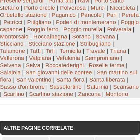
Preselle sergardi
|
Punta ala
|
Ravi
|
Porto santo
stefano
|
Porto ercole
|
Polverosa
|
Murci
|
Niccioleta
|
Orbetello stazione
|
Paganico
|
Pancole
|
Pari
|
Pereta
|
Petricci
|
Pitigliano
|
Poderi di montemerano
|
Poggio
capanne
|
Poggio ferro
|
Poggio murella
|
Polveraia
|
Montorsaio
|
Roccalbegna
|
Sorano
|
Sovana
|
Sticciano
|
Sticciano stazione
|
Stribugliano
|
Talamone
|
Tatti
|
Tirli
|
Torniella
|
Travale
|
Triana
|
Vallerona
|
Valpiana
|
Vetulonia
|
Semproniano
|
Selvena
|
Selva
|
Roccatederighi
|
Roselle terme
|
Salaiola
|
San giovanni delle contee
|
San martino sul
fiora
|
San valentino
|
Santa fiora
|
Santa liberata
|
Sasso d'ombrone
|
Sassofortino
|
Saturnia
|
Scansano
|
Scarlino
|
Scarlino stazione
|
Zancona
|
Montorio
ALTRE PAGINE CORRELATE