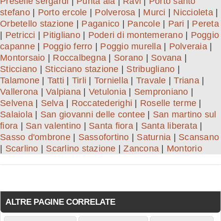
Preselle sergardi
|
Punta ala
|
Ravi
|
Porto santo
stefano
|
Porto ercole
|
Polverosa
|
Murci
|
Niccioleta
|
Orbetello stazione
|
Paganico
|
Pancole
|
Pari
|
Pereta
|
Petricci
|
Pitigliano
|
Poderi di montemerano
|
Poggio
capanne
|
Poggio ferro
|
Poggio murella
|
Polveraia
|
Montorsaio
|
Roccalbegna
|
Sorano
|
Sovana
|
Sticciano
|
Sticciano stazione
|
Stribugliano
|
Talamone
|
Tatti
|
Tirli
|
Torniella
|
Travale
|
Triana
|
Vallerona
|
Valpiana
|
Vetulonia
|
Semproniano
|
Selvena
|
Selva
|
Roccatederighi
|
Roselle terme
|
Salaiola
|
San giovanni delle contee
|
San martino sul
fiora
|
San valentino
|
Santa fiora
|
Santa liberata
|
Sasso d'ombrone
|
Sassofortino
|
Saturnia
|
Scansano
|
Scarlino
|
Scarlino stazione
|
Zancona
|
Montorio
ALTRE PAGINE CORRELATE