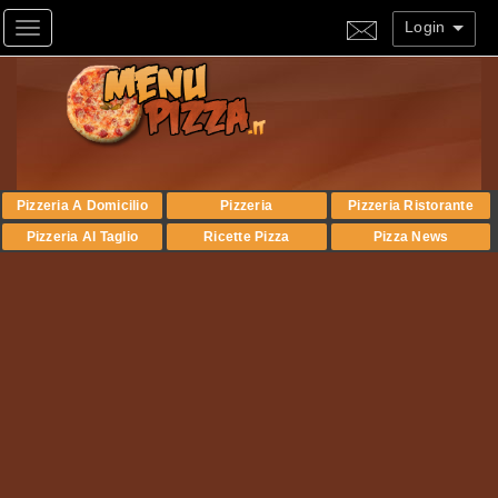
Login
Toggle navigation
Pizzeria A Domicilio
Pizzeria
Pizzeria Ristorante
Pizzeria Al Taglio
Ricette Pizza
Pizza News