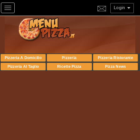
Login
Toggle navigation
Pizzeria A Domicilio
Pizzeria
Pizzeria Ristorante
Pizzeria Al Taglio
Ricette Pizza
Pizza News