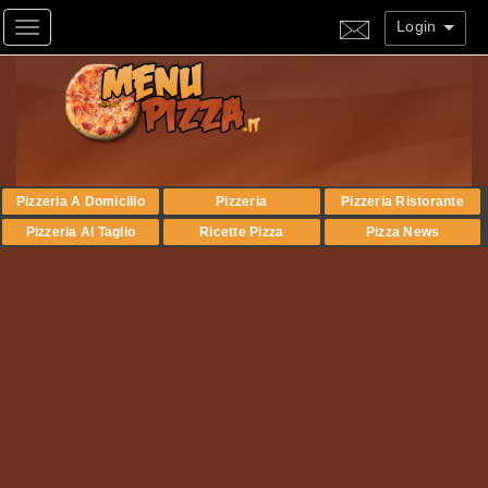
Login
Toggle navigation
Pizzeria A Domicilio
Pizzeria
Pizzeria Ristorante
Pizzeria Al Taglio
Ricette Pizza
Pizza News